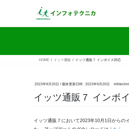
コ
ナ
ン
ビ
テ
ゲ
ン
ー
ツ
シ
へ
ョ
ス
ン
キ
に
ッ
移
HOME
イッツ通販
イッツ通販７ インボイス対応
プ
動
2023年9月20日
/ 最終更新日時 :
2023年9月20日
infotechn
イッツ通販７ インボ
イッツ通販７において2023年10月1日から